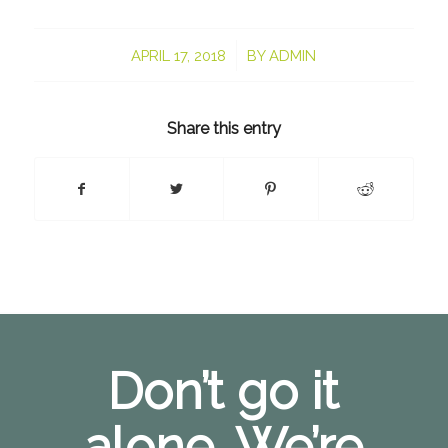
/
APRIL 17, 2018
BY
ADMIN
Share this entry
Don’t go it
alone. We’re